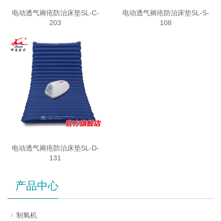
电动透气褥疮防治床垫SL-C-
电动透气褥疮防治床垫SL-S-
203
108
电动透气褥疮防治床垫SL-D-
131
产品中心
制氧机