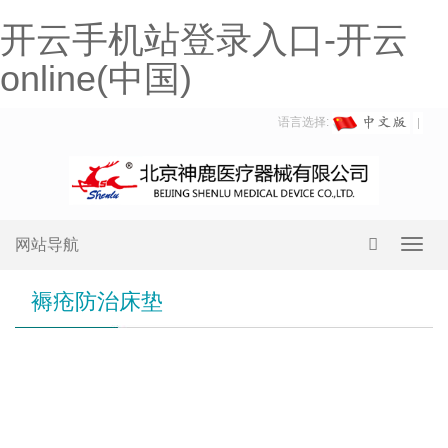
开云手机站登录入口-开云
online(中国)
语言选择:
网站导航
Toggl
navig
褥疮防治床垫