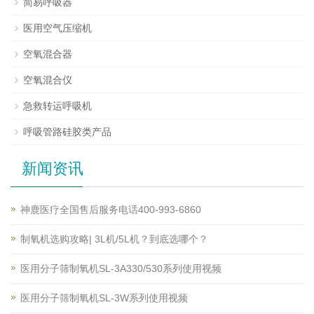
简易呼吸器
医用空气压缩机
空氧混合器
空氧混合仪
急救转运呼吸机
呼吸管路硅胶类产品
新闻资讯
神鹿医疗全国售后服务电话400-993-6860
制氧机选购攻略| 3L机/5L机？到底选哪个？
医用分子筛制氧机SL-3A330/530系列使用视频
医用分子筛制氧机SL-3W系列使用视频