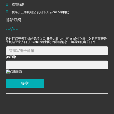
招商加盟
联系开云手机站登录入口-开云online(中国)
邮箱订阅
通过订阅开云手机站登录入口-开云online(中国) 的邮件列表，您将更新开云
手机站登录入口-开云online(中国) 的最新消息。 填写你的电子邮件：
验证码:
提交