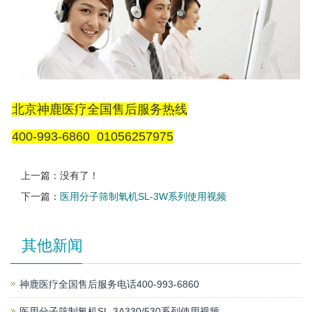
北京神鹿医疗全国售后服务热线
400-993-6860 01056257975
上一篇：没有了！
下一篇：
医用分子筛制氧机SL-3W系列使用视频
其他新闻
神鹿医疗全国售后服务电话400-993-6860
医用分子筛制氧机SL-3A330/530系列使用视频