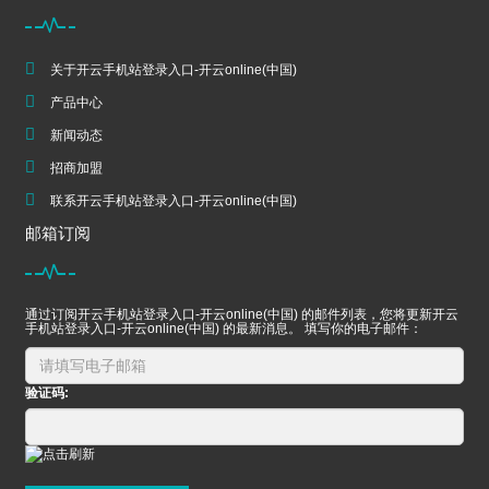
关于开云手机站登录入口-开云online(中国)
产品中心
新闻动态
招商加盟
联系开云手机站登录入口-开云online(中国)
邮箱订阅
通过订阅开云手机站登录入口-开云online(中国) 的邮件列表，您将更新开云
手机站登录入口-开云online(中国) 的最新消息。 填写你的电子邮件：
验证码: