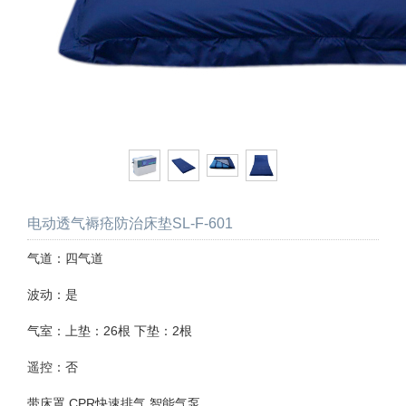
电动透气褥疮防治床垫SL-F-601
气道：四气道
波动：是
气室：上垫：26根 下垫：2根
遥控：否
带床罩 CPR快速排气 智能气泵