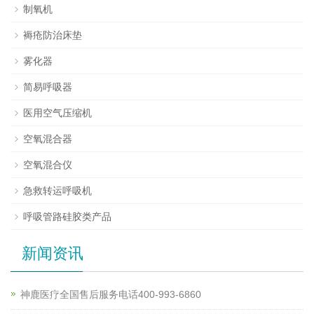
制氧机
褥疮防治床垫
雾化器
简易呼吸器
医用空气压缩机
空氧混合器
空氧混合仪
急救转运呼吸机
呼吸管路硅胶类产品
新闻资讯
神鹿医疗全国售后服务电话400-993-6860