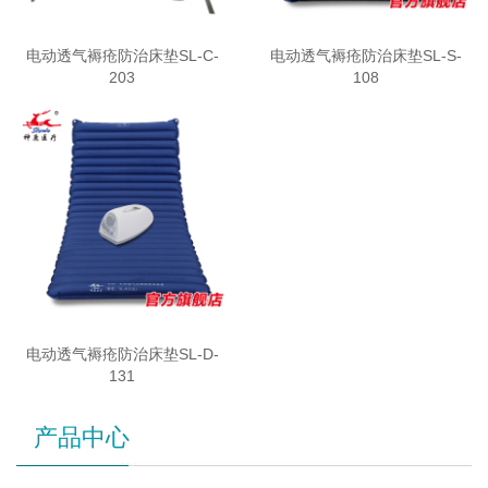
电动透气褥疮防治床垫SL-C-
电动透气褥疮防治床垫SL-S-
203
108
电动透气褥疮防治床垫SL-D-
131
产品中心