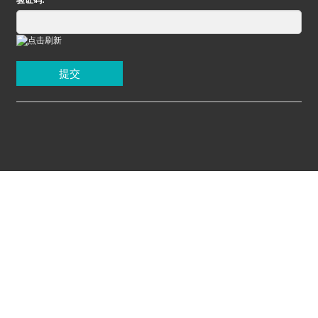
验证码:
提交