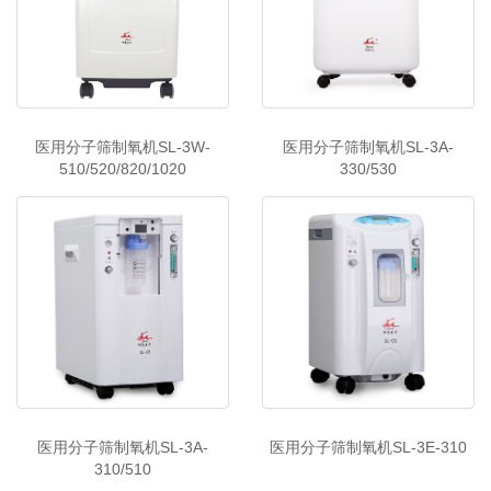
医用分子筛制氧机SL-3W-
医用分子筛制氧机SL-3A-
510/520/820/1020
330/530
医用分子筛制氧机SL-3A-
医用分子筛制氧机SL-3E-310
310/510