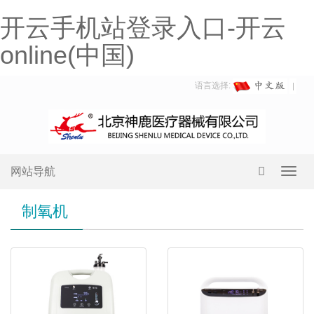
开云手机站登录入口-开云
online(中国)
语言选择:
网站导航
Toggl
navig
制氧机